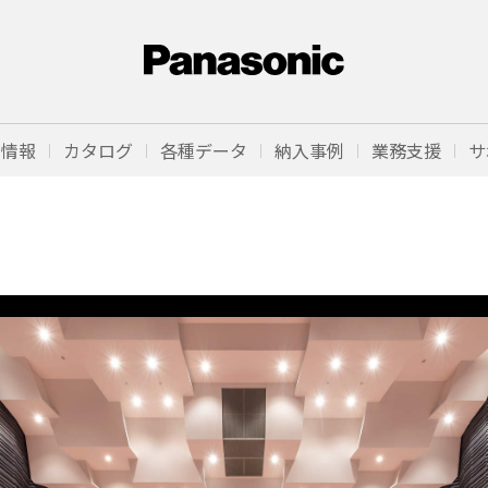
品情報
カタログ
各種データ
納入事例
業務支援
サ