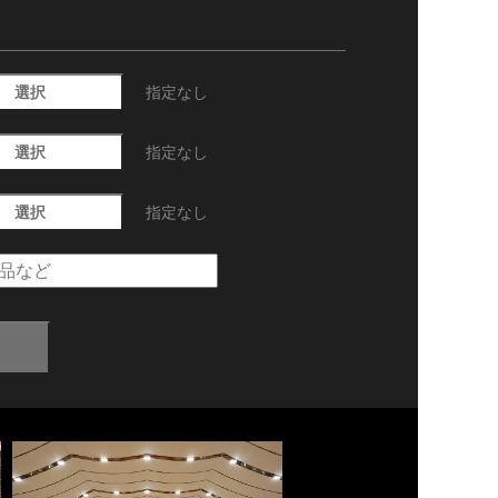
選択
指定なし
選択
指定なし
選択
指定なし