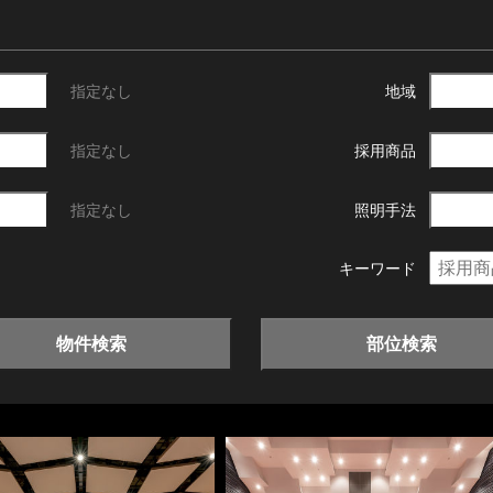
指定なし
地域
指定なし
採用商品
指定なし
照明手法
キーワード
物件検索
部位検索