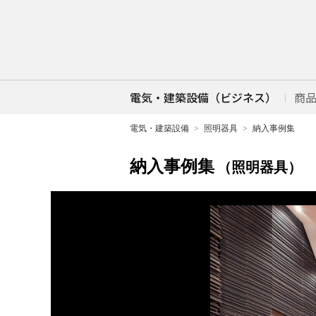
電気・建築設備（ビジネス）
商
電気・建築設備
照明器具
納入事例集
納入事例集
（照明器具）