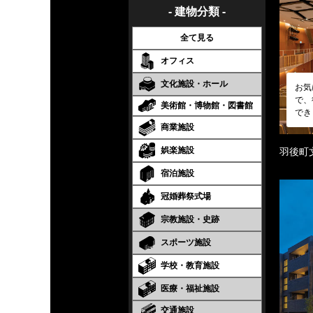
- 建物分類 -
全て見る
オフィス
文化施設・ホール
お気
で、
美術館・博物館・図書館
でき
商業施設
娯楽施設
羽後町
宿泊施設
冠婚葬祭式場
宗教施設・史跡
スポーツ施設
学校・教育施設
医療・福祉施設
交通施設