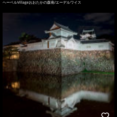
ヘーベルVillageおおたかの森南/エーデルワイス