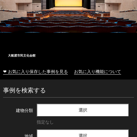
大船渡市民文化会館
❤ お気に入り保存した事例を見る
お気に入り機能について
事例を検索する
選択
建物分類
指定なし
選択
地域