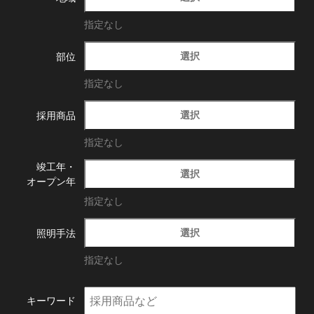
指定なし
選択
部位
指定なし
選択
採用商品
指定なし
竣工年・
選択
オープン年
指定なし
選択
照明手法
指定なし
キーワード