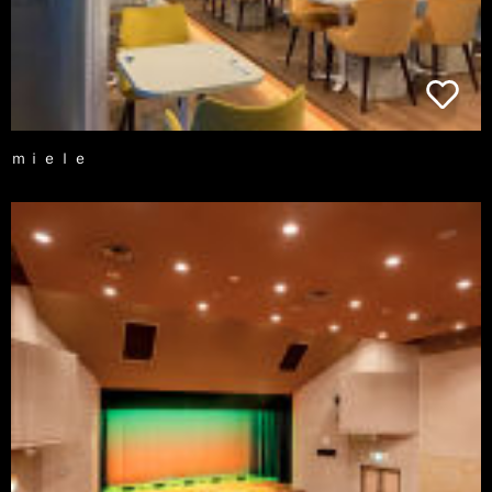
ｍｉｅｌｅ