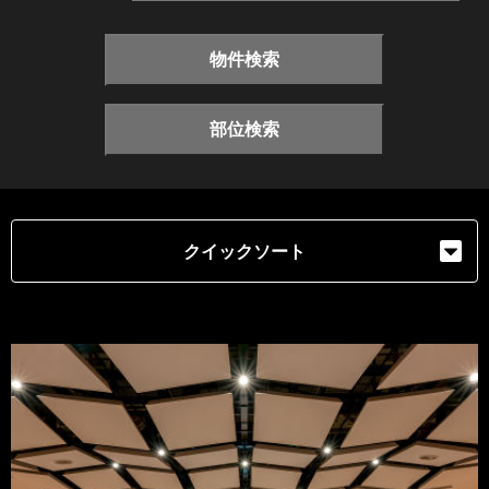
物件検索
部位検索
クイックソート