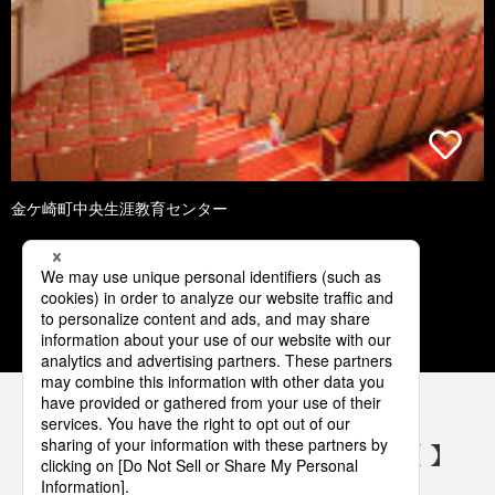
金ケ崎町中央生涯教育センター
1
2
3
4
5
パナソニックの電気設備 SNSアカウント