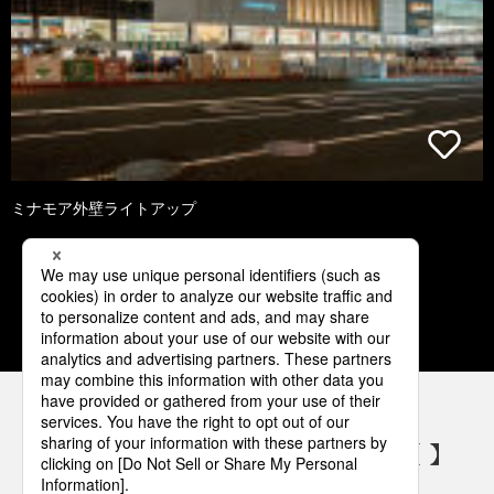
ミナモア外壁ライトアップ
1
2
3
4
5
パナソニックの電気設備 SNSアカウント