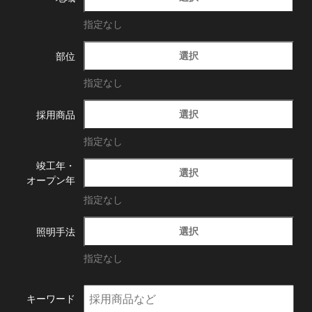
指定なし
選択
部位
指定なし
選択
採用商品
指定なし
竣工年・
選択
オープン年
指定なし
選択
照明手法
指定なし
キーワード