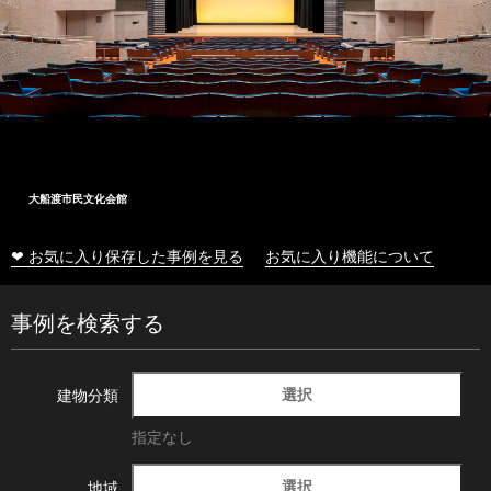
大船渡市民文化会館
❤ お気に入り保存した事例を見る
お気に入り機能について
事例を検索する
選択
建物分類
指定なし
選択
地域