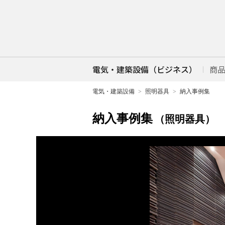
電気・建築設備（ビジネス）
商
電気・建築設備
照明器具
納入事例集
納入事例集
（照明器具）