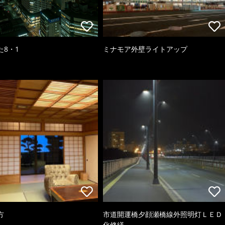
た8・1
ミナモア外壁ライトアップ
方
市道開運橋夕顔瀬橋線外照明灯ＬＥＤ
化修繕