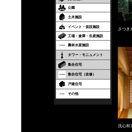
公園
土木施設
イベント・仮設施設
さつき
工場・倉庫・生産施設
農林水産施設
タワー・モニュメント
集合住宅
集合住宅（改修）
戸建住宅
その他
洗心和