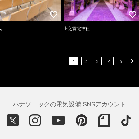
院
上之雷電神社
1
2
3
4
5
パナソニックの電気設備 SNSアカウント