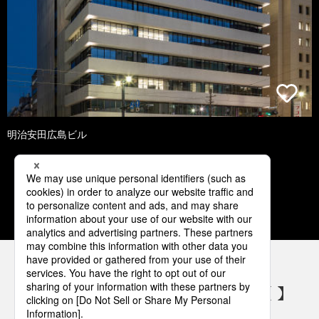
明治安田広島ビル
1
2
3
4
5
パナソニックの電気設備 SNSアカウント