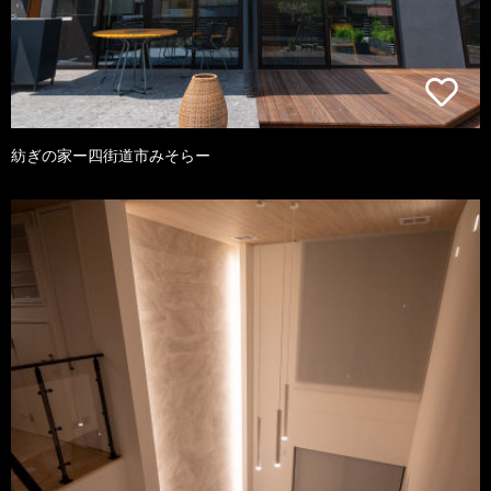
紡ぎの家ー四街道市みそらー