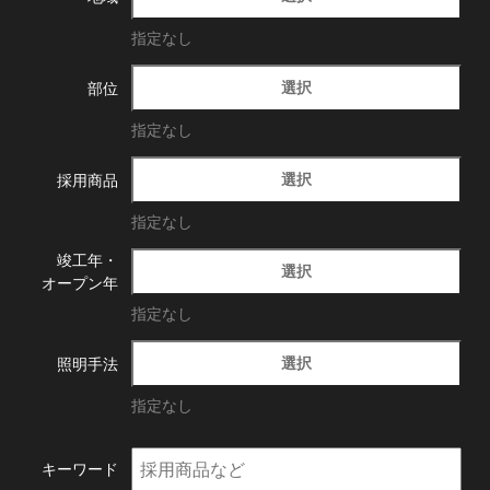
指定なし
選択
部位
指定なし
選択
採用商品
指定なし
竣工年・
選択
オープン年
指定なし
選択
照明手法
指定なし
キーワード