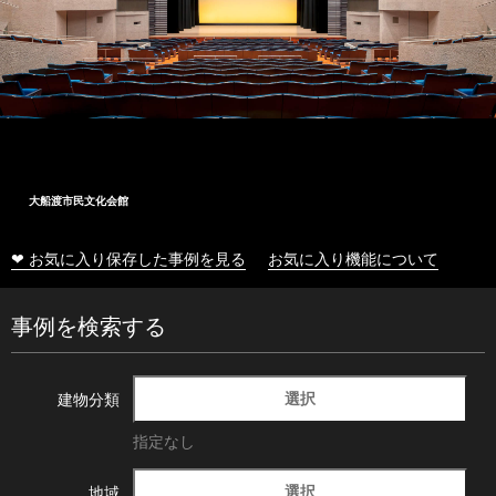
大船渡市民文化会館
❤ お気に入り保存した事例を見る
お気に入り機能について
事例を検索する
選択
建物分類
指定なし
選択
地域