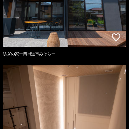
紡ぎの家ー四街道市みそらー