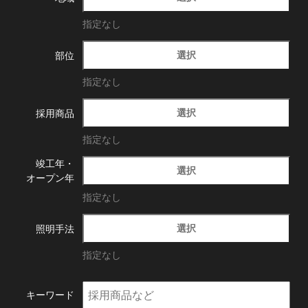
指定なし
選択
部位
指定なし
選択
採用商品
指定なし
竣工年・
選択
オープン年
指定なし
選択
照明手法
指定なし
キーワード