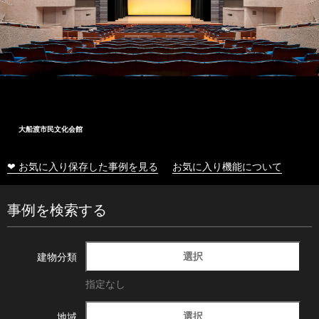
大船渡市民文化会館
❤ お気に入り保存した事例を見る
お気に入り機能について
事例を検索する
選択
建物分類
指定なし
選択
地域