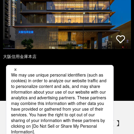
大阪信用金庫本店
1
2
3
4
5
パナソニックの電気設備 SNSアカウント