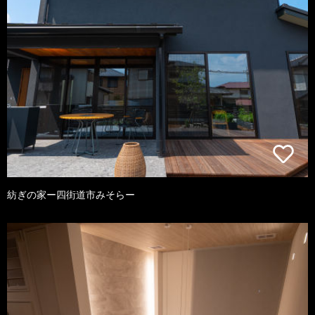
紡ぎの家ー四街道市みそらー