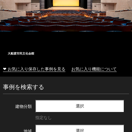
大船渡市民文化会館
❤ お気に入り保存した事例を見る
お気に入り機能について
事例を検索する
選択
建物分類
指定なし
選択
地域