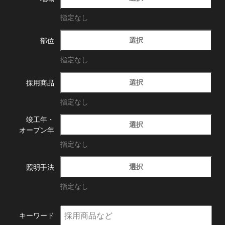
指定なし
選択
部位
指定なし
選択
採用商品
指定なし
竣工年・
選択
オープン年
指定なし
選択
照明手法
指定なし
キーワード