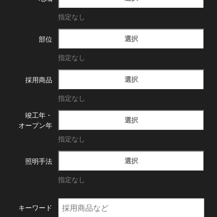
指定なし
選択
部位
指定なし
選択
採用商品
指定なし
竣工年・
選択
オープン年
指定なし
選択
照明手法
指定なし
キーワード