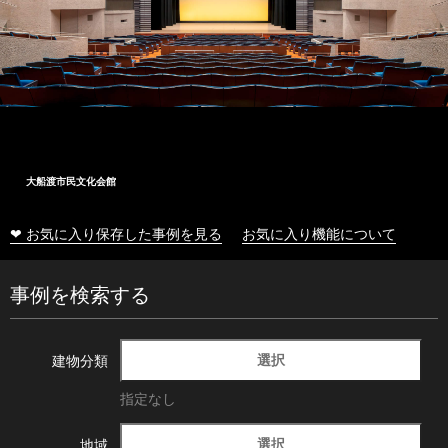
大船渡市民文化会館
❤ お気に入り保存した事例を見る
お気に入り機能について
事例を検索する
選択
建物分類
指定なし
選択
地域