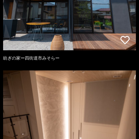
紡ぎの家ー四街道市みそらー