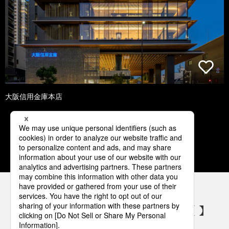
大阪信用金庫本店
1
2
3
4
5
パナソニックの電気設備 SNSアカウント