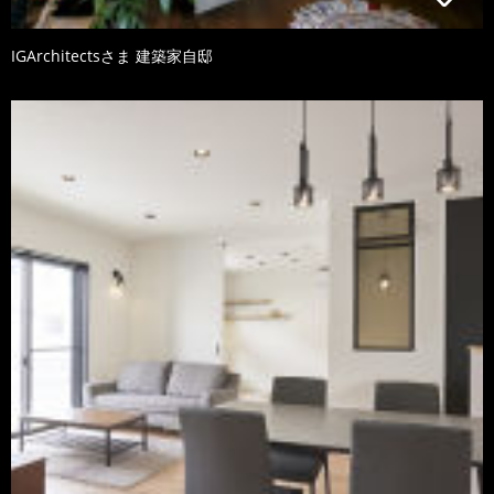
IGArchitectsさま 建築家自邸