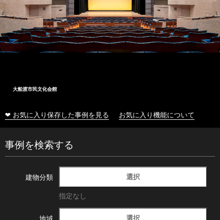
大船渡市民文化会館
❤ お気に入り保存した事例を見る
お気に入り機能について
事例を検索する
選択
建物分類
指定なし
選択
地域