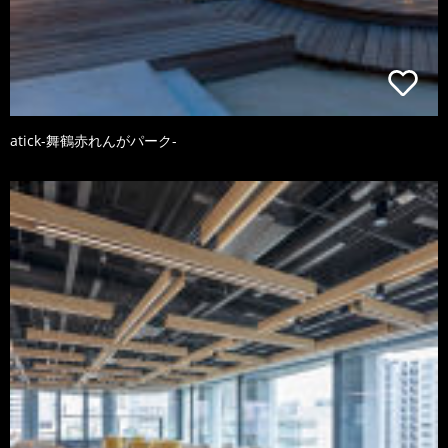
atick-舞鶴赤れんがパーク-