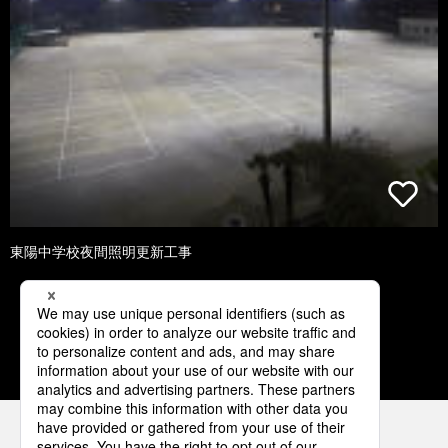
東陽中学校夜間照明更新工事
2
3
4
5
6
パナソニックの電気設備 SNSアカウント