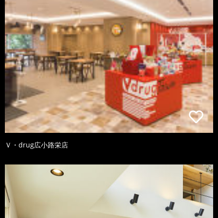
Ｖ・drug広小路栄店