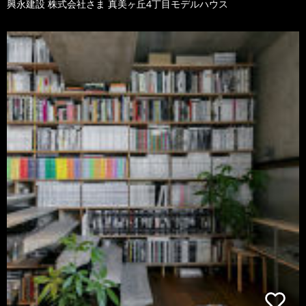
興永建設 株式会社さま 真美ヶ丘4丁目モデルハウス