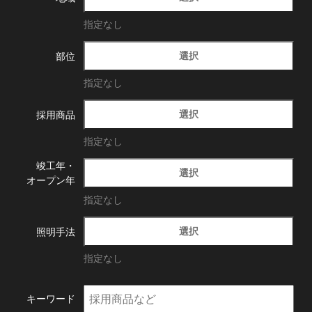
指定なし
選択
部位
指定なし
選択
採用商品
指定なし
竣工年・
選択
オープン年
指定なし
選択
照明手法
指定なし
キーワード