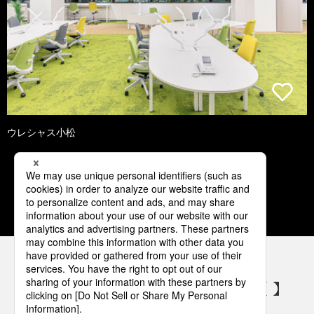
ウレシャス小松
1
2
3
4
5
パナソニックの電気設備 SNSアカウント