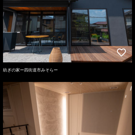
紡ぎの家ー四街道市みそらー