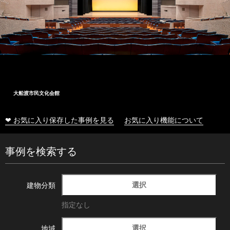
大船渡市民文化会館
❤ お気に入り保存した事例を見る
お気に入り機能について
事例を検索する
選択
建物分類
指定なし
選択
地域