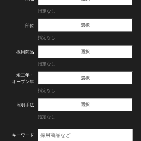
指定なし
選択
部位
指定なし
選択
採用商品
指定なし
竣工年・
選択
オープン年
指定なし
選択
照明手法
指定なし
キーワード