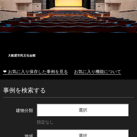
大船渡市民文化会館
❤ お気に入り保存した事例を見る
お気に入り機能について
事例を検索する
選択
建物分類
指定なし
選択
地域