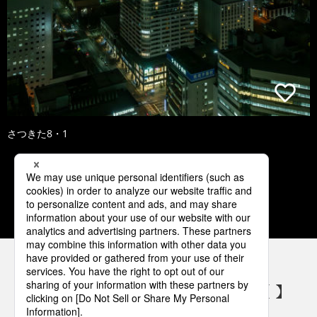
さつきた8・1
1
2
3
4
5
パナソニックの電気設備 SNSアカウント