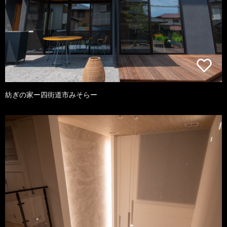
紡ぎの家ー四街道市みそらー