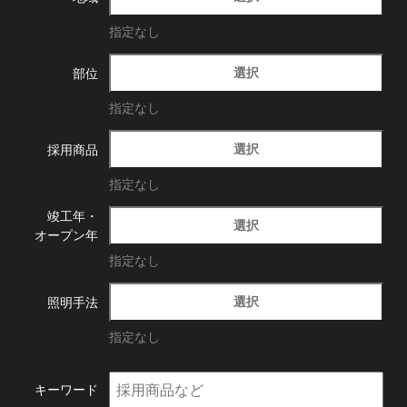
指定なし
選択
部位
指定なし
選択
採用商品
指定なし
竣工年・
選択
オープン年
指定なし
選択
照明手法
指定なし
キーワード