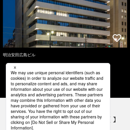
明治安田広島ビル
1
2
3
4
5
パナソニックの電気設備 SNSアカウント