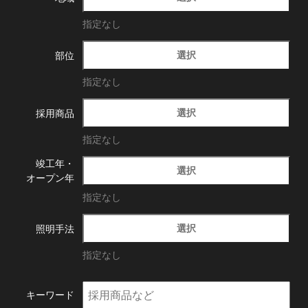
指定なし
選択
部位
指定なし
選択
採用商品
指定なし
竣工年・
選択
オープン年
指定なし
選択
照明手法
指定なし
キーワード