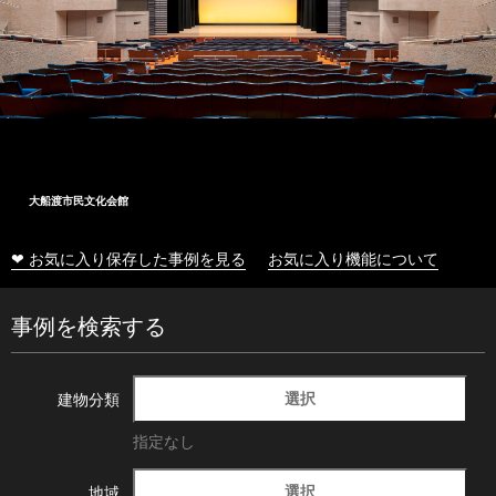
大船渡市民文化会館
❤ お気に入り保存した事例を見る
お気に入り機能について
事例を検索する
選択
建物分類
指定なし
選択
地域