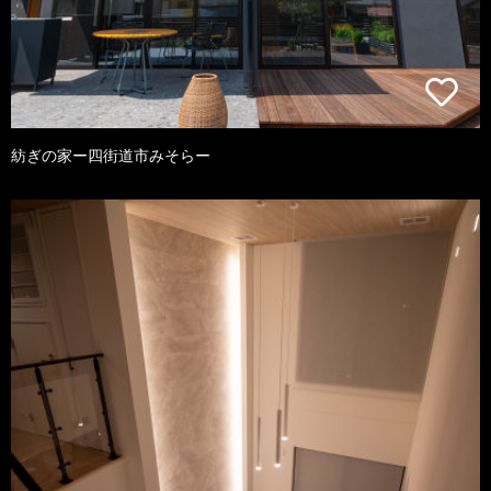
紡ぎの家ー四街道市みそらー