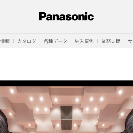
品情報
カタログ
各種データ
納入事例
業務支援
サ