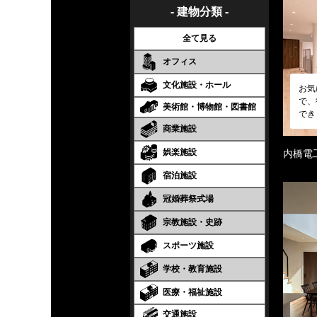
- 建物分類 -
全て見る
オフィス
文化施設・ホール
お気
で、
美術館・博物館・図書館
でき
商業施設
娯楽施設
内橋電
宿泊施設
冠婚葬祭式場
宗教施設・史跡
スポーツ施設
学校・教育施設
医療・福祉施設
交通施設