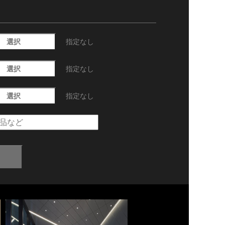
選択
指定なし
選択
指定なし
選択
指定なし