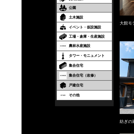
公園
土木施設
大館モ
イベント・仮設施設
工場・倉庫・生産施設
農林水産施設
タワー・モニュメント
集合住宅
集合住宅（改修）
戸建住宅
その他
紡ぎの