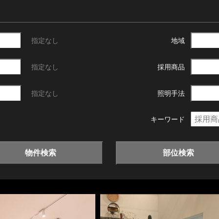
指定なし
地域
指定なし
採用商品
指定なし
照明手法
キーワード
物件検索
部位検索