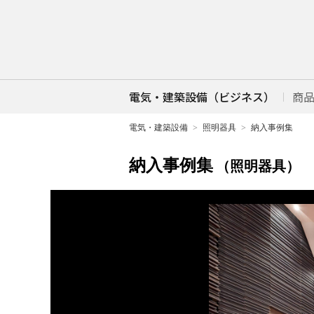
電気・建築設備（ビジネス）
商
電気・建築設備
照明器具
納入事例集
納入事例集
（照明器具）