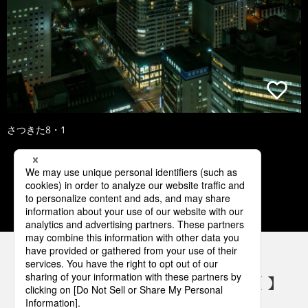
さつきた8・1
1
2
3
4
5
パナソニックの電気設備 SNSアカウント