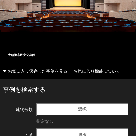
大船渡市民文化会館
❤ お気に入り保存した事例を見る
お気に入り機能について
事例を検索する
選択
建物分類
指定なし
選択
地域