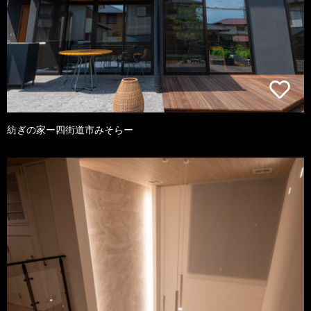
紡ぎの家ー四街道市みそらー