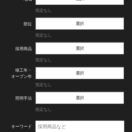
指定なし
選択
部位
指定なし
選択
採用商品
指定なし
竣工年・
選択
オープン年
指定なし
選択
照明手法
指定なし
キーワード