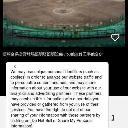
藤崎台県営野球場照明塔照明設備その他改修工事他合併
1
2
3
4
5
パナソニックの電気設備 SNSアカウント