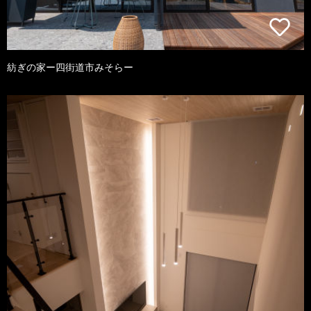
紡ぎの家ー四街道市みそらー