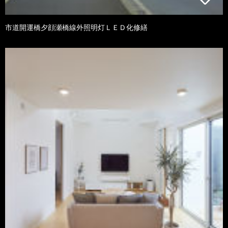
市道開運橋夕顔瀬橋線外照明灯ＬＥＤ化修繕