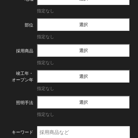
指定なし
選択
部位
指定なし
選択
採用商品
指定なし
竣工年・
選択
オープン年
指定なし
選択
照明手法
指定なし
キーワード