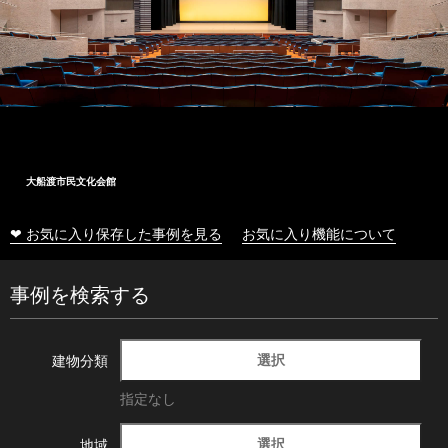
大船渡市民文化会館
❤ お気に入り保存した事例を見る
お気に入り機能について
事例を検索する
選択
建物分類
指定なし
選択
地域