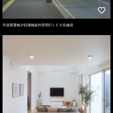
市道開運橋夕顔瀬橋線外照明灯ＬＥＤ化修繕