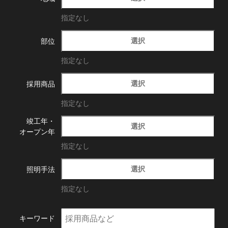
指定なし
選択
部位
指定なし
選択
採用商品
指定なし
竣工年・
選択
オープン年
指定なし
選択
照明手法
指定なし
キーワード