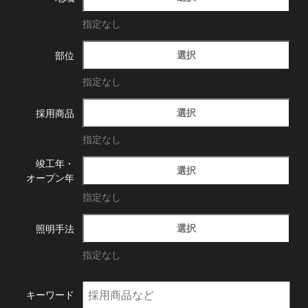
指定なし
選択
部位
指定なし
選択
採用商品
指定なし
竣工年・
選択
オープン年
指定なし
選択
照明手法
指定なし
キーワード