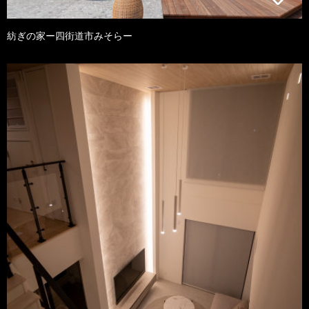
紡ぎの家ー四街道市みそらー