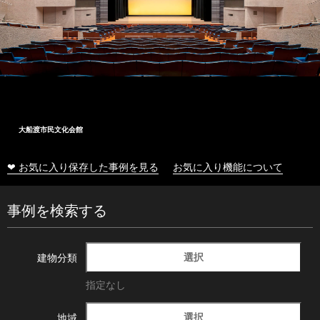
大船渡市民文化会館
❤ お気に入り保存した事例を見る
お気に入り機能について
事例を検索する
選択
建物分類
指定なし
選択
地域