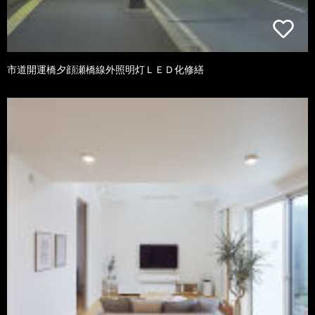
市道開運橋夕顔瀬橋線外照明灯ＬＥＤ化修繕