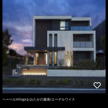
ヘーベルVillageおおたかの森南/エーデルワイス