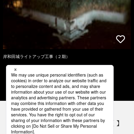
岸和田城ライトアップ工事（２期）
1
2
3
4
5
パナソニックの電気設備 SNSアカウント