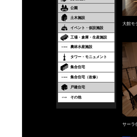
公園
土木施設
大館モ
イベント・仮設施設
工場・倉庫・生産施設
農林水産施設
タワー・モニュメント
集合住宅
集合住宅（改修）
戸建住宅
その他
サーラ