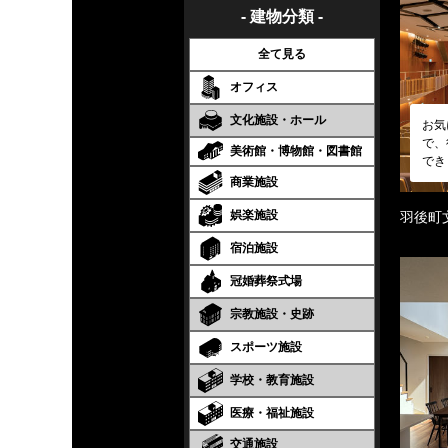
- 建物分類 -
全て見る
オフィス
文化施設・ホール
お気
で、
美術館・博物館・図書館
でき
商業施設
娯楽施設
羽後町
宿泊施設
冠婚葬祭式場
宗教施設・史跡
スポーツ施設
学校・教育施設
医療・福祉施設
交通施設