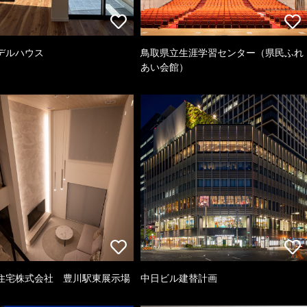
デルハウス
鳥取県立生涯学習センター（県民ふれ
あい会館）
住宅株式会社 豊川駅東展示場
中日ビル建替計画