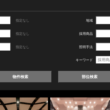
指定なし
地域
指定なし
採用商品
指定なし
照明手法
キーワード
物件検索
部位検索