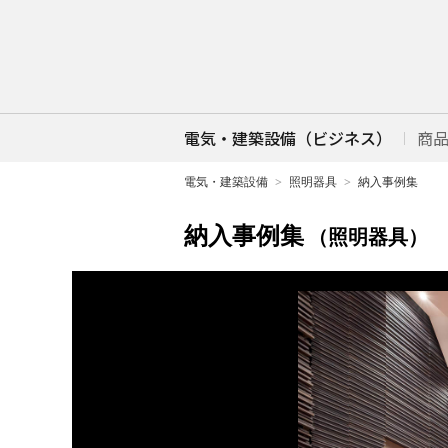
電気・建築設備（ビジネス）
商
電気・建築設備
照明器具
納入事例集
納入事例集
（照明器具）