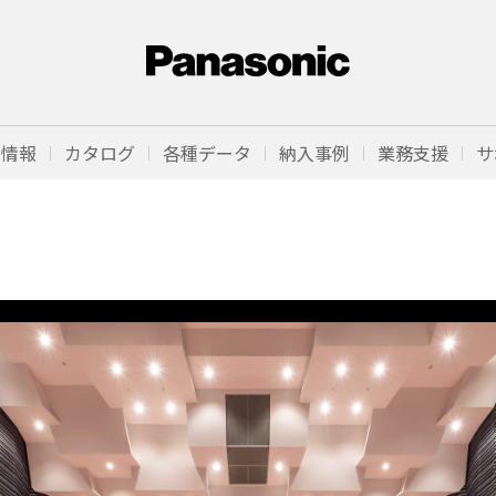
品情報
カタログ
各種データ
納入事例
業務支援
サ