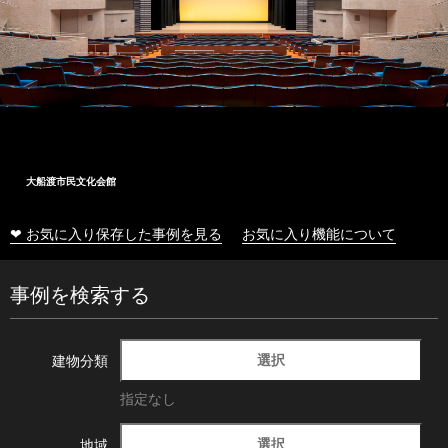
大船渡市民文化会館
❤ お気に入り保存した事例を見る
お気に入り機能について
事例を検索する
選択
建物分類
指定なし
選択
地域