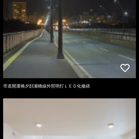
市道開運橋夕顔瀬橋線外照明灯ＬＥＤ化修繕