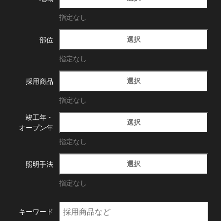
指定なし
選択
部位
指定なし
選択
採用商品
指定なし
竣工年・
選択
オープン年
指定なし
選択
照明手法
指定なし
キーワード