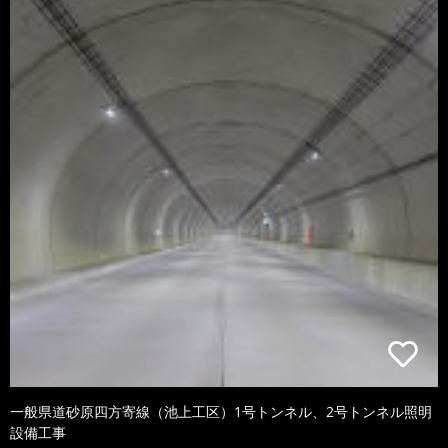
一般県道砂原四方寄線（池上工区）1号トンネル、2号トンネル照明
設備工事