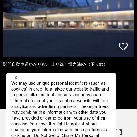
関門自動車道めかりPA（上り線）壇之浦PA（下り線）
1
2
3
4
5
パナソニックの電気設備 SNSアカウント