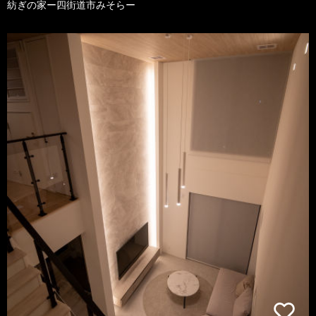
紡ぎの家ー四街道市みそらー