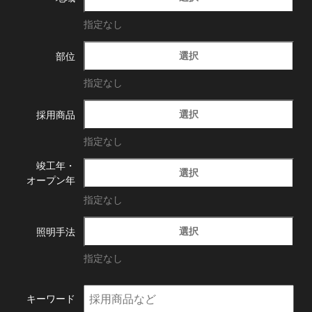
指定なし
選択
部位
指定なし
選択
採用商品
指定なし
竣工年・
選択
オープン年
指定なし
選択
照明手法
指定なし
キーワード