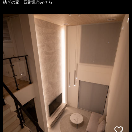
紡ぎの家ー四街道市みそらー