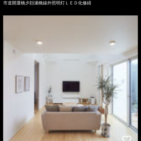
市道開運橋夕顔瀬橋線外照明灯ＬＥＤ化修繕