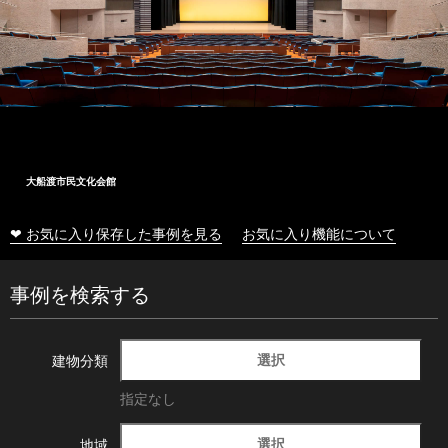
大船渡市民文化会館
❤ お気に入り保存した事例を見る
お気に入り機能について
事例を検索する
選択
建物分類
指定なし
選択
地域