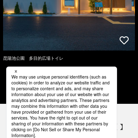
昆陽池公園 多目的広場トイレ
1
2
3
4
5
パナソニックの電気設備 SNSアカウント