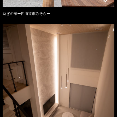
紡ぎの家ー四街道市みそらー