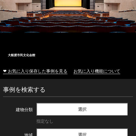
大船渡市民文化会館
❤ お気に入り保存した事例を見る
お気に入り機能について
事例を検索する
選択
建物分類
指定なし
選択
地域