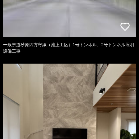
一般県道砂原四方寄線（池上工区）1号トンネル、2号トンネル照明
設備工事