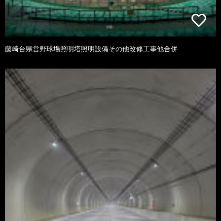
藤崎台県営野球場照明塔照明設備その他改修工事他合併