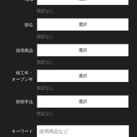
指定なし
選択
部位
指定なし
選択
採用商品
指定なし
竣工年・
選択
オープン年
指定なし
選択
照明手法
指定なし
キーワード