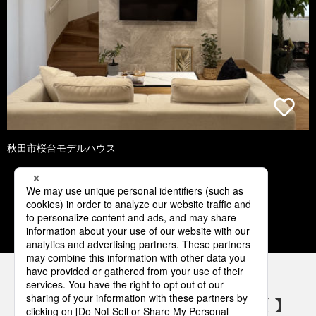
秋田市桜台モデルハウス
1
2
3
4
5
パナソニックの電気設備 SNSアカウント