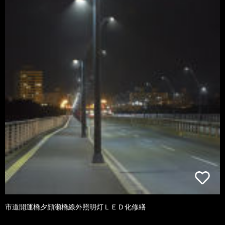
市道開運橋夕顔瀬橋線外照明灯ＬＥＤ化修繕