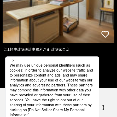
安江怜史建築設計事務所さま 建築家自邸
1
2
3
4
5
パナソニックの電気設備 SNSアカウント