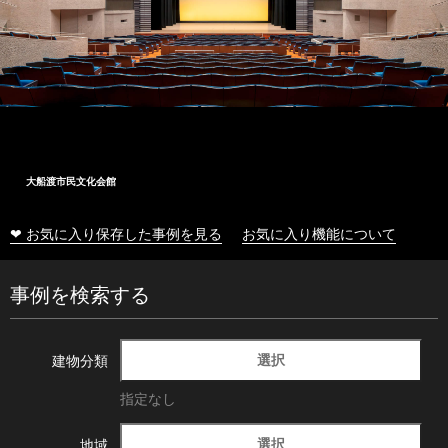
大船渡市民文化会館
❤ お気に入り保存した事例を見る
お気に入り機能について
事例を検索する
選択
建物分類
指定なし
選択
地域