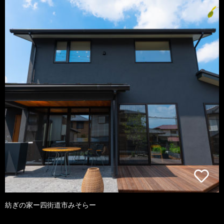
紡ぎの家ー四街道市みそらー