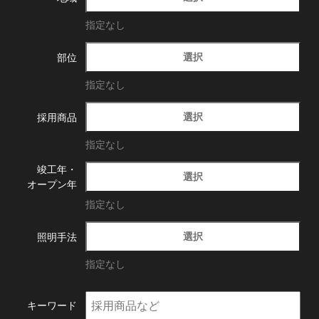
指定なし
選択
部位
指定なし
選択
採用商品
指定なし
竣工年・
選択
オープン年
指定なし
選択
照明手法
指定なし
キーワード