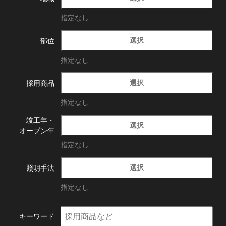
指定なし
選択
部位
指定なし
選択
採用商品
指定なし
竣工年・
選択
オープン年
指定なし
選択
照明手法
指定なし
キーワード