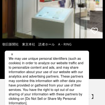
朝日新聞社 東京本社 読者ホール A・RING
3
4
5
6
7
パナソニックの電気設備 SNSアカウント