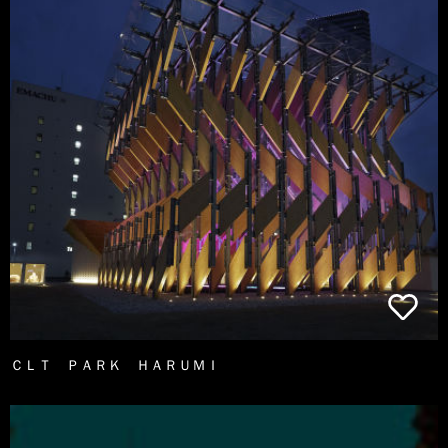
ＣＬＴ ＰＡＲＫ ＨＡＲＵＭＩ