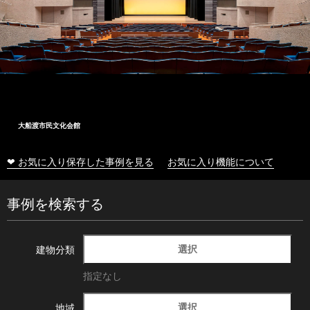
大船渡市民文化会館
❤ お気に入り保存した事例を見る
お気に入り機能について
事例を検索する
選択
建物分類
指定なし
選択
地域