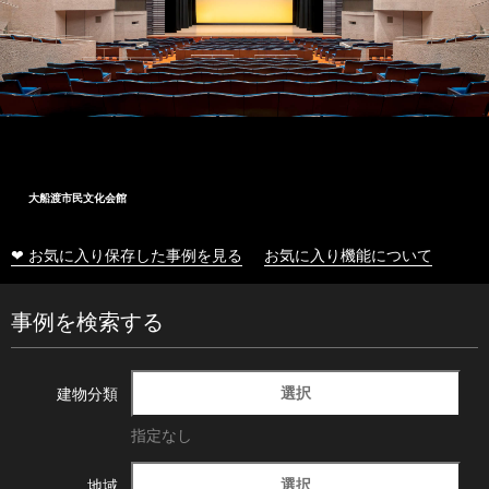
大船渡市民文化会館
❤ お気に入り保存した事例を見る
お気に入り機能について
事例を検索する
選択
建物分類
指定なし
選択
地域