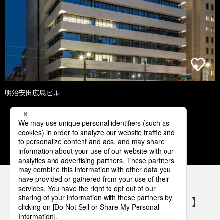
明治安田広島ビル
1
2
3
4
5
パナソニックの電気設備 SNSアカウント