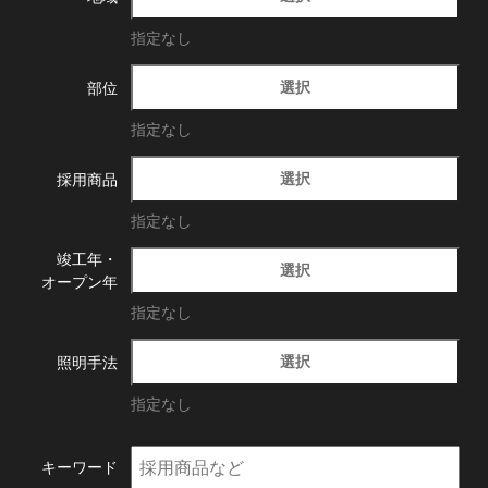
指定なし
選択
部位
指定なし
選択
採用商品
指定なし
竣工年・
選択
オープン年
指定なし
選択
照明手法
指定なし
キーワード