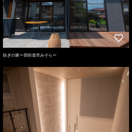
紡ぎの家ー四街道市みそらー