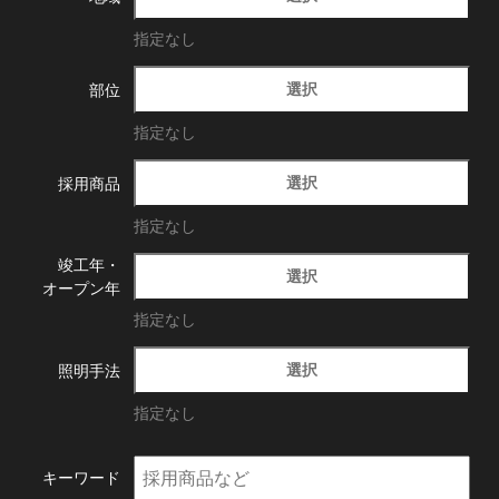
指定なし
選択
部位
指定なし
選択
採用商品
指定なし
竣工年・
選択
オープン年
指定なし
選択
照明手法
指定なし
キーワード