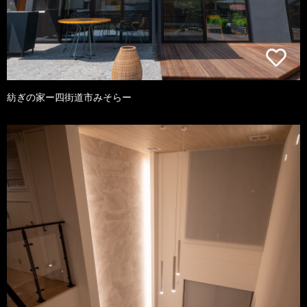
紡ぎの家ー四街道市みそらー