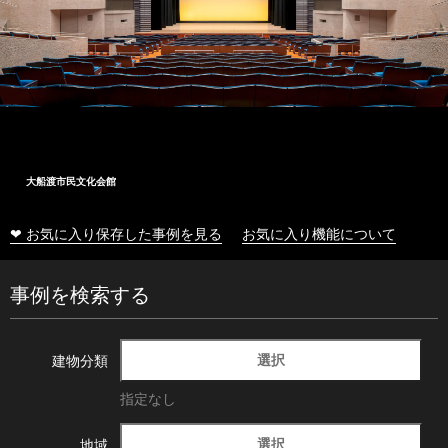
大船渡市民文化会館
❤ お気に入り保存した事例を見る
お気に入り機能について
事例を検索する
選択
建物分類
指定なし
選択
地域