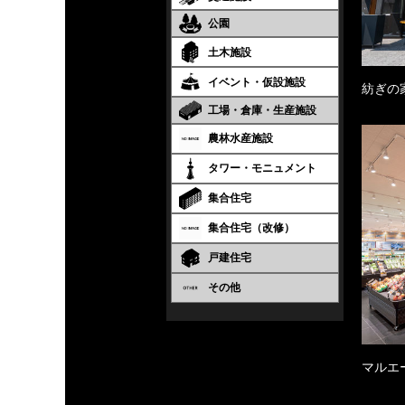
公園
土木施設
イベント・仮設施設
紡ぎの
工場・倉庫・生産施設
農林水産施設
タワー・モニュメント
集合住宅
集合住宅（改修）
戸建住宅
その他
マルエ