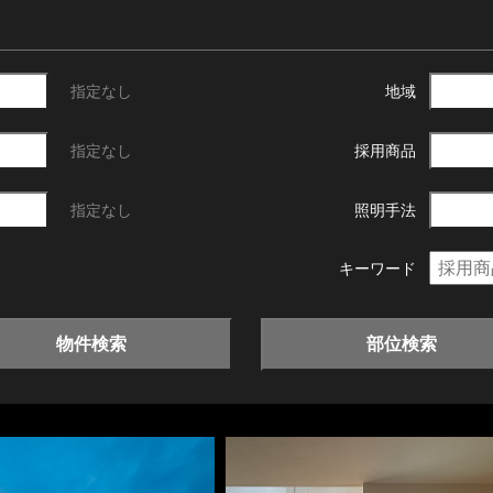
指定なし
地域
指定なし
採用商品
指定なし
照明手法
キーワード
物件検索
部位検索