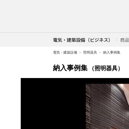
電気・建築設備（ビジネス）
商
電気・建築設備
照明器具
納入事例集
納入事例集
（照明器具）