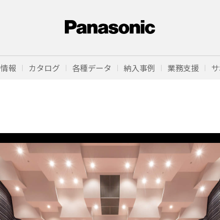
品情報
カタログ
各種データ
納入事例
業務支援
サ