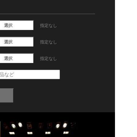
選択
指定なし
選択
指定なし
選択
指定なし