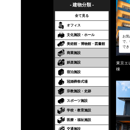
- 建物分類 -
全て見る
オフィス
文化施設・ホール
お気
で、
美術館・博物館・図書館
でき
商業施設
娯楽施設
東京エ
棟
宿泊施設
冠婚葬祭式場
宗教施設・史跡
スポーツ施設
学校・教育施設
医療・福祉施設
交通施設