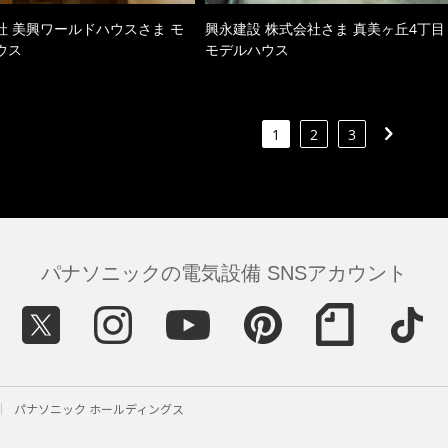
社 美興ワールドハウスさま モ
興永建設 株式会社さま 真美ヶ丘4丁目
ウス
モデルハウス
1
2
3
パナソニックの電気設備 SNSアカウント
パナソニック ホールディングス