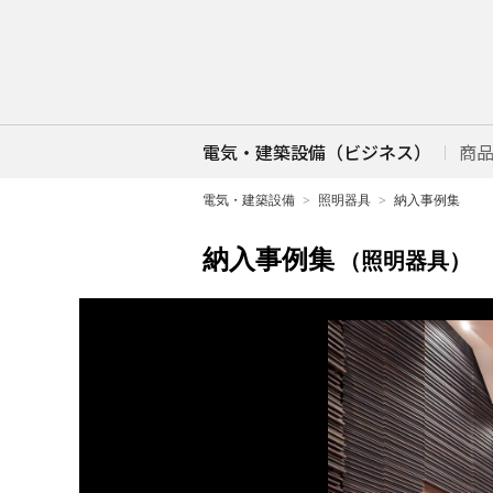
電気・建築設備（ビジネス）
商
電気・建築設備
照明器具
納入事例集
納入事例集
（照明器具）