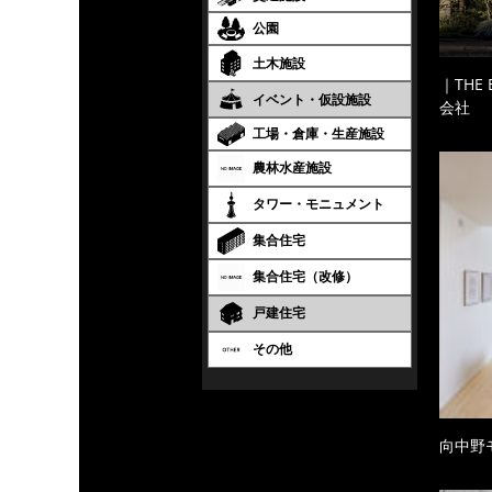
公園
土木施設
｜THE
イベント・仮設施設
会社
工場・倉庫・生産施設
農林水産施設
タワー・モニュメント
集合住宅
集合住宅（改修）
戸建住宅
その他
向中野