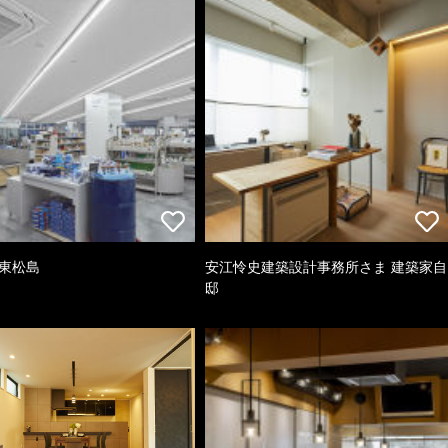
 東松島
安江怜史建築設計事務所さま 建築家自
邸