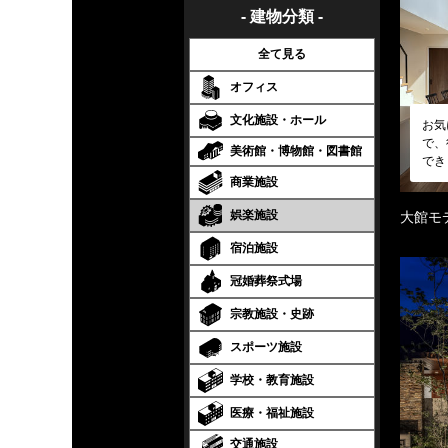
- 建物分類 -
全て見る
オフィス
文化施設・ホール
お気
で、
美術館・博物館・図書館
でき
商業施設
娯楽施設
大館モ
宿泊施設
冠婚葬祭式場
宗教施設・史跡
スポーツ施設
学校・教育施設
医療・福祉施設
交通施設