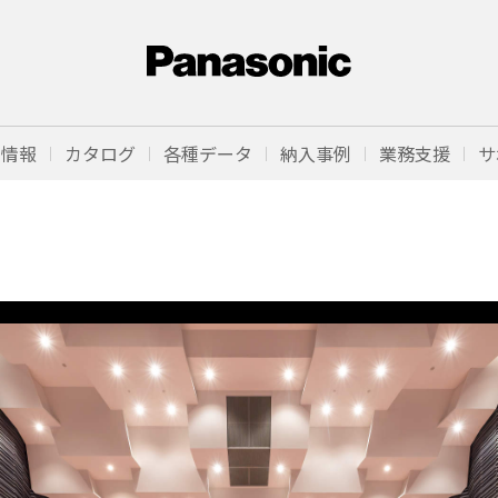
品情報
カタログ
各種データ
納入事例
業務支援
サ