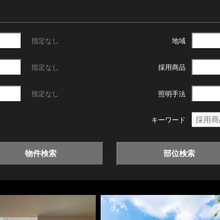
指定なし
地域
指定なし
採用商品
指定なし
照明手法
キーワード
物件検索
部位検索