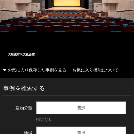
大船渡市民文化会館
❤ お気に入り保存した事例を見る
お気に入り機能について
事例を検索する
選択
建物分類
指定なし
選択
地域