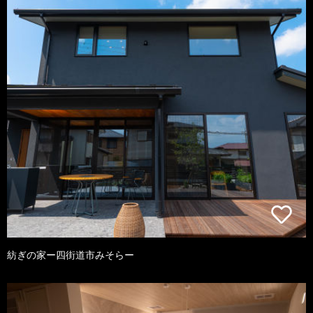
紡ぎの家ー四街道市みそらー