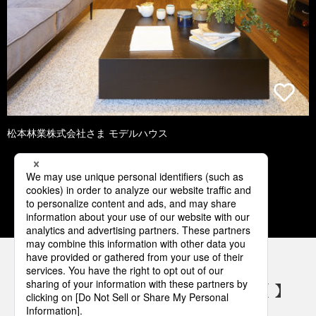
松本林業株式会社さま モデルハウス
1
2
3
4
5
パナソニックの電気設備 SNSアカウント