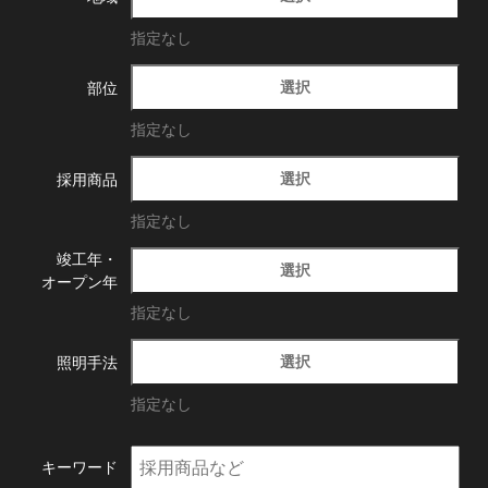
指定なし
選択
部位
指定なし
選択
採用商品
指定なし
竣工年・
選択
オープン年
指定なし
選択
照明手法
指定なし
キーワード