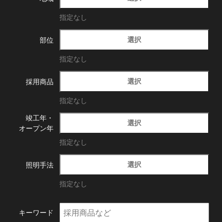
指定なし
選択
部位
指定なし
選択
採用商品
指定なし
竣工年・
選択
オープン年
指定なし
選択
照明手法
指定なし
キーワード