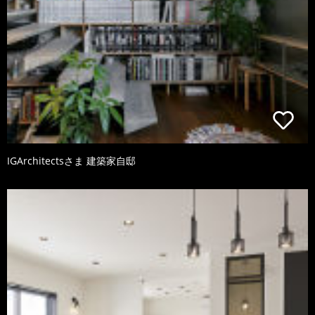
IGArchitectsさま 建築家自邸