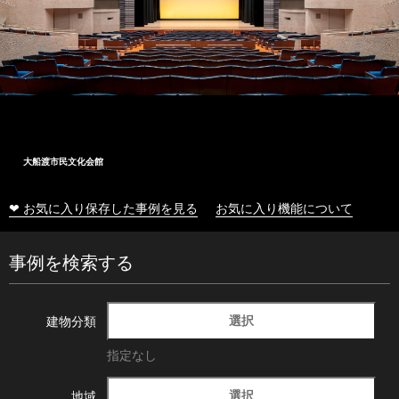
大船渡市民文化会館
❤ お気に入り保存した事例を見る
お気に入り機能について
事例を検索する
選択
建物分類
指定なし
選択
地域