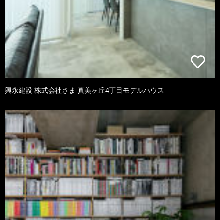
興永建設 株式会社さま 真美ヶ丘4丁目モデルハウス