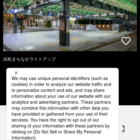
浜松まちなかライトアップ
1
2
3
4
5
パナソニックの電気設備 SNSアカウント