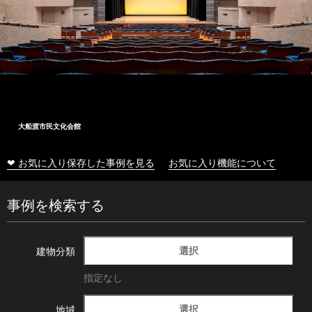
大船渡市民文化会館
❤ お気に入り保存した事例を見る
お気に入り機能について
事例を検索する
選択
建物分類
指定なし
選択
地域