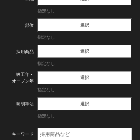
指定なし
選択
部位
指定なし
選択
採用商品
指定なし
竣工年・
選択
オープン年
指定なし
選択
照明手法
指定なし
キーワード