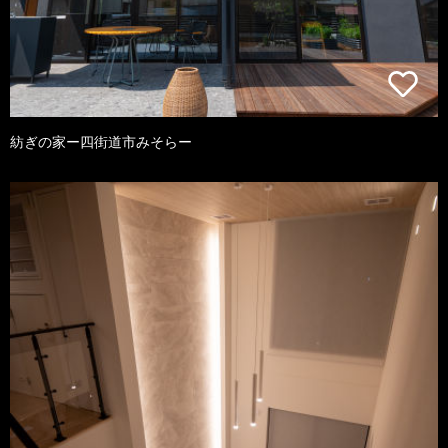
紡ぎの家ー四街道市みそらー