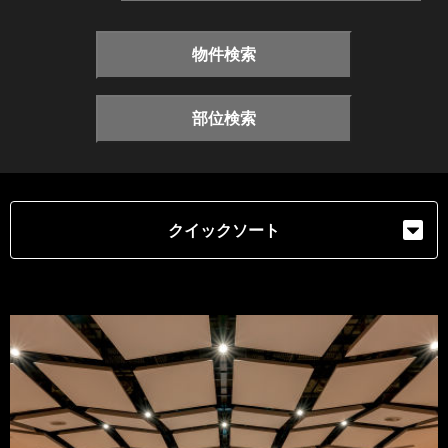
物件検索
部位検索
クイックソート