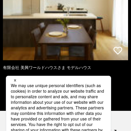
有限会社 美興ワールドハウスさま モデルハウス
1
2
3
4
5
パナソニックの電気設備 SNSアカウント