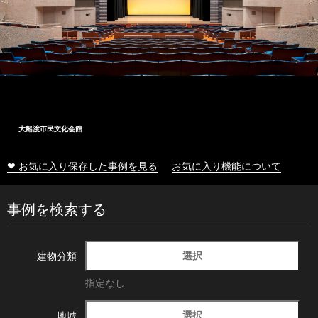
大船渡市民文化会館
❤ お気に入り保存した事例を見る
お気に入り機能について
事例を検索する
選択
建物分類
指定なし
選択
地域