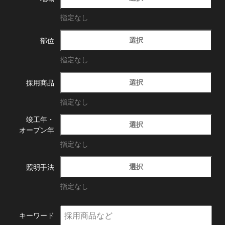
指定なし
選択
部位
指定なし
選択
採用商品
指定なし
竣工年・
選択
オープン年
指定なし
選択
照明手法
指定なし
キーワード