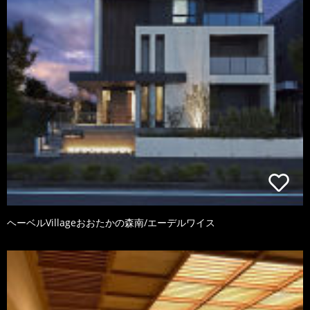
ヘーベルVillageおおたかの森南/エーデルワイス