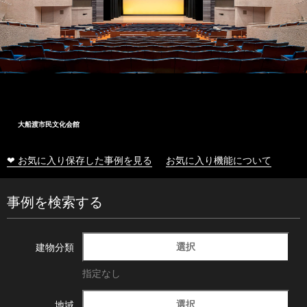
大船渡市民文化会館
❤ お気に入り保存した事例を見る
お気に入り機能について
事例を検索する
選択
建物分類
指定なし
選択
地域