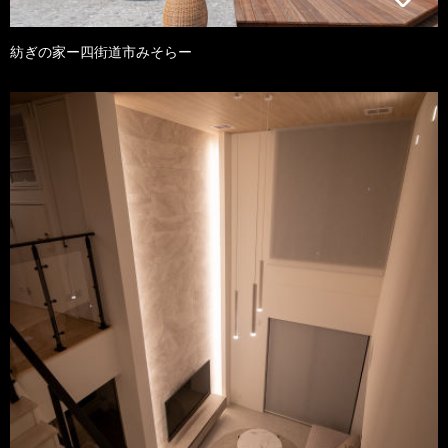
紡ぎの家ー四街道市みそらー