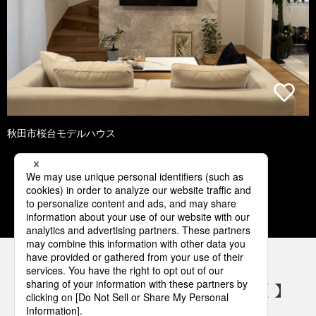
秋田市桜台モデルハウス
1
2
3
4
5
パナソニックの電気設備 SNSアカウント