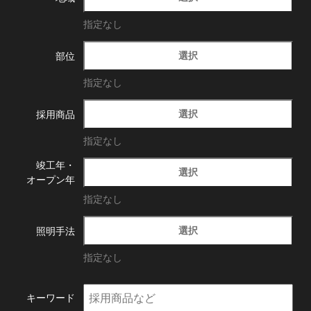
指定なし
選択
部位
指定なし
選択
採用商品
指定なし
竣工年・
選択
オープン年
指定なし
選択
照明手法
指定なし
キーワード