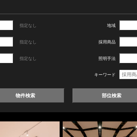
指定なし
地域
指定なし
採用商品
指定なし
照明手法
キーワード
物件検索
部位検索