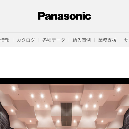
品情報
カタログ
各種データ
納入事例
業務支援
サ