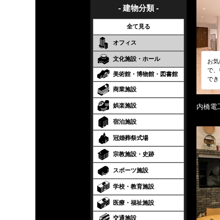
- 建物分類 -
全て見る
オフィス
文化施設・ホール
お気
で、
美術館・博物館・図書館
でき
商業施設
娯楽施設
内橋電
宿泊施設
冠婚葬祭式場
宗教施設・史跡
スポーツ施設
学校・教育施設
医療・福祉施設
交通施設