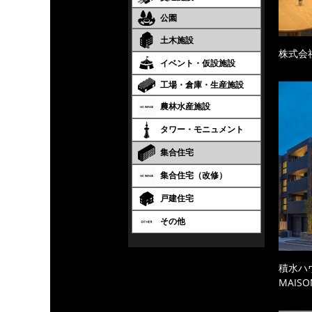
公園
土木施設
株式会
イベント・仮設施設
工場・倉庫・生産施設
農林水産施設
タワー・モニュメント
集合住宅
集合住宅（改修）
戸建住宅
その他
積水ハ
MAISO