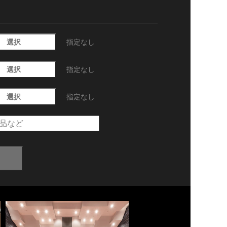
選択
指定なし
選択
指定なし
選択
指定なし