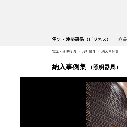
電気・建築設備（ビジネス）
商
電気・建築設備
照明器具
納入事例集
納入事例集
（照明器具）