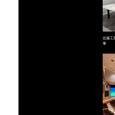
近藤工
事