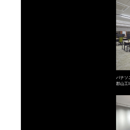
パナソ
郡山工