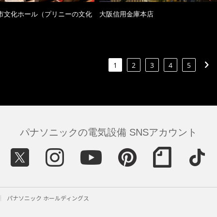
市文化ホール（プリニーの文化
大阪信用金庫本店
）
1
2
3
4
5
パナソニックの電気設備 SNSアカウント
パナソニック ホールディングス