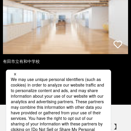
有田市立有和中学校
1
2
3
4
5
パナソニックの電気設備 SNSアカウント