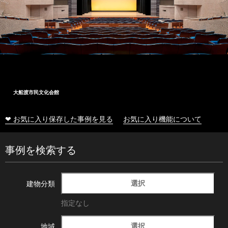
大船渡市民文化会館
❤ お気に入り保存した事例を見る
お気に入り機能について
事例を検索する
選択
建物分類
指定なし
選択
地域