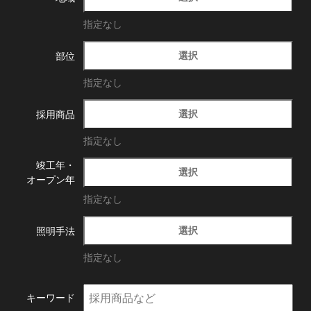
指定なし
選択
部位
指定なし
選択
採用商品
指定なし
竣工年・
選択
オープン年
指定なし
選択
照明手法
指定なし
キーワード