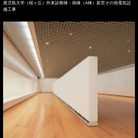
鹿児島大学（桜ヶ丘）外来診療棟・病棟（A棟）新営その他電気設
備工事