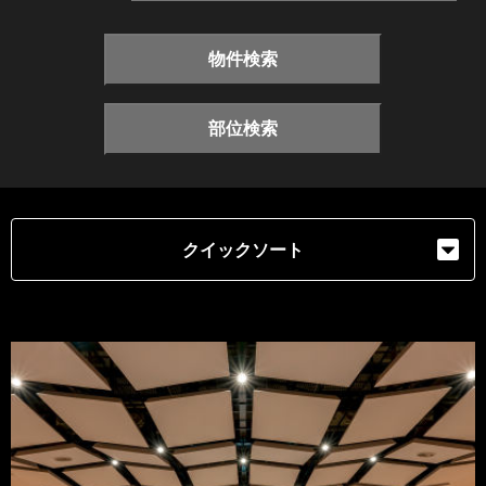
物件検索
部位検索
クイックソート