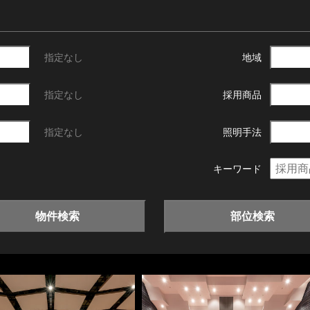
指定なし
地域
指定なし
採用商品
指定なし
照明手法
キーワード
物件検索
部位検索