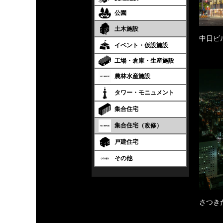
公園
土木施設
中日ビ
イベント・仮設施設
工場・倉庫・生産施設
農林水産施設
タワー・モニュメント
集合住宅
集合住宅（改修）
戸建住宅
その他
さつき