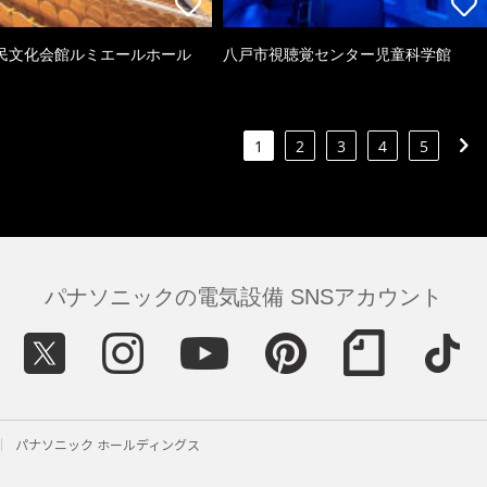
民文化会館ルミエールホール
八戸市視聴覚センター児童科学館
1
2
3
4
5
パナソニックの電気設備 SNSアカウント
パナソニック ホールディングス