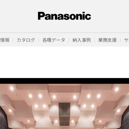
品情報
カタログ
各種データ
納入事例
業務支援
サ