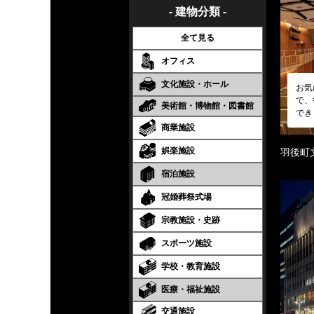
- 建物分類 -
全て見る
オフィス
文化施設・ホール
お気
で、
美術館・博物館・図書館
でき
商業施設
娯楽施設
羽後町
宿泊施設
冠婚葬祭式場
宗教施設・史跡
スポーツ施設
学校・教育施設
医療・福祉施設
交通施設