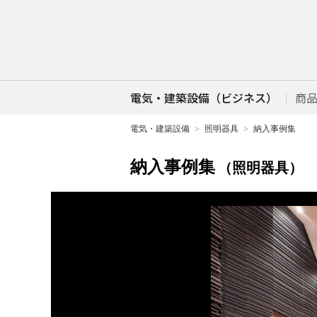
電気・建築設備（ビジネス）
商
電気・建築設備
照明器具
納入事例集
納入事例集
（照明器具）