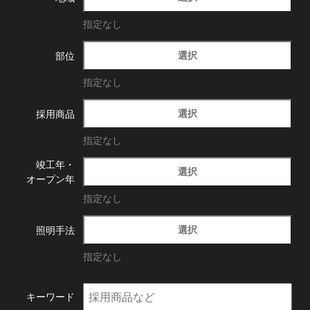
指定なし
選択
部位
指定なし
選択
採用商品
指定なし
竣工年・
選択
オープン年
指定なし
選択
照明手法
指定なし
キーワード