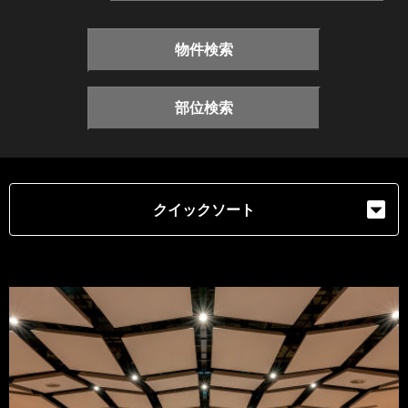
物件検索
部位検索
クイックソート