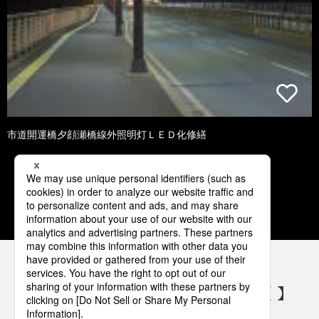
市道開運橋夕顔瀬橋線外照明灯ＬＥＤ化修繕
1
2
3
4
5
パナソニックの電気設備 SNSアカウント