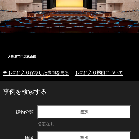
大船渡市民文化会館
❤ お気に入り保存した事例を見る
お気に入り機能について
事例を検索する
選択
建物分類
指定なし
選択
地域