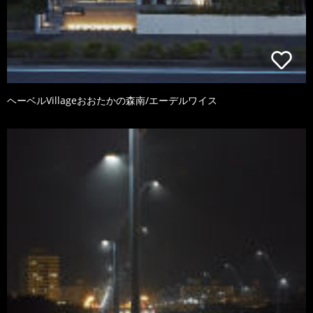
ヘーベルVillageおおたかの森南/エーデルワイス