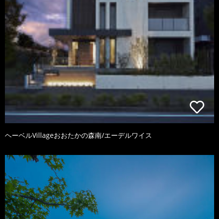
ヘーベルVillageおおたかの森南/エーデルワイス