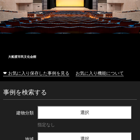
大船渡市民文化会館
❤ お気に入り保存した事例を見る
お気に入り機能について
事例を検索する
選択
建物分類
指定なし
選択
地域