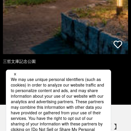
三哲文庫記念公園
1
2
3
4
5
パナソニックの電気設備 SNSアカウント