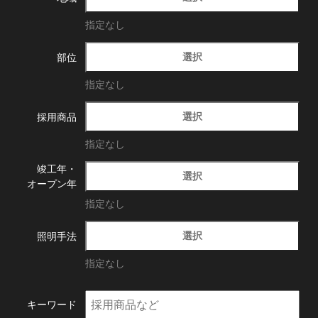
指定なし
選択
部位
指定なし
選択
採用商品
指定なし
竣工年・
選択
オープン年
指定なし
選択
照明手法
指定なし
キーワード