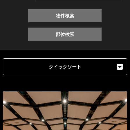
物件検索
部位検索
クイックソート