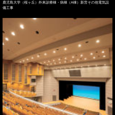
鹿児島大学（桜ヶ丘）外来診療棟・病棟（A棟）新営その他電気設
備工事