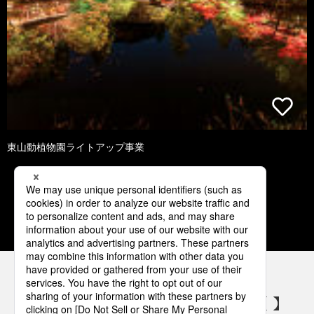
東山動植物園ライトアップ事業
1
2
3
4
5
パナソニックの電気設備 SNSアカウント