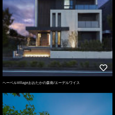
ヘーベルVillageおおたかの森南/エーデルワイス