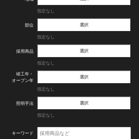
指定なし
選択
部位
指定なし
選択
採用商品
指定なし
竣工年・
選択
オープン年
指定なし
選択
照明手法
指定なし
キーワード