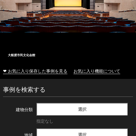
大船渡市民文化会館
❤ お気に入り保存した事例を見る
お気に入り機能について
事例を検索する
選択
建物分類
指定なし
選択
地域