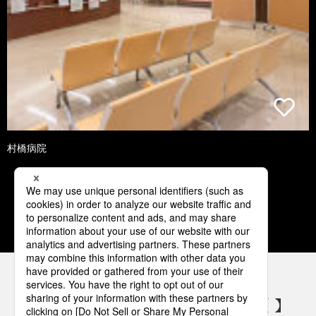
村橋病院
1
2
3
4
5
パナソニックの電気設備 SNSアカウント