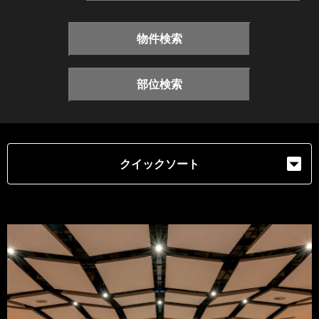
物件検索
部位検索
クイックソート