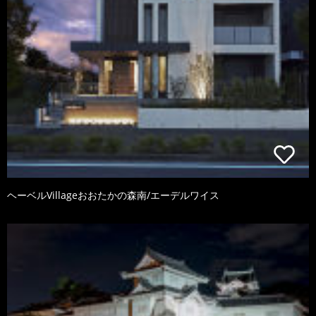
ヘーベルVillageおおたかの森南/エーデルワイス