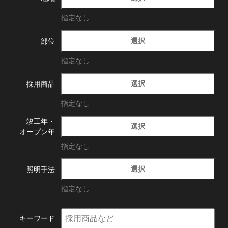
指定なし
選択
部位
指定なし
選択
採用商品
指定なし
竣工年・
選択
オープン年
指定なし
選択
照明手法
指定なし
キーワード