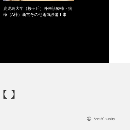
鹿児島大学（桜ヶ丘）外来診療棟・病
棟（A棟）新営その他電気設備工事
Area/Country