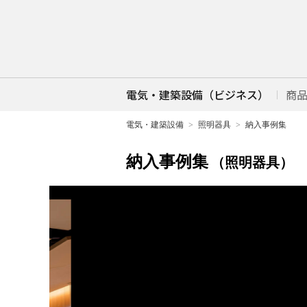
電気・建築設備（ビジネス）
商
電気・建築設備
照明器具
納入事例集
納入事例集
（照明器具）