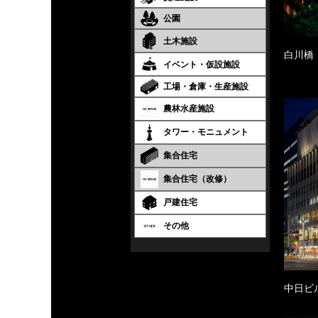
公園
土木施設
白川橋
イベント・仮設施設
工場・倉庫・生産施設
農林水産施設
タワー・モニュメント
集合住宅
集合住宅（改修）
戸建住宅
その他
中日ビ