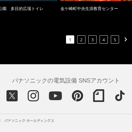
公園 多目的広場トイレ
金ケ崎町中央生涯教育センター
1
2
3
4
5
パナソニックの電気設備 SNSアカウント
パナソニック ホールディングス