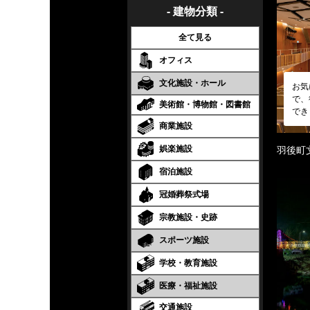
- 建物分類 -
全て見る
オフィス
文化施設・ホール
お気
で、
美術館・博物館・図書館
でき
商業施設
娯楽施設
羽後町
宿泊施設
冠婚葬祭式場
宗教施設・史跡
スポーツ施設
学校・教育施設
医療・福祉施設
交通施設