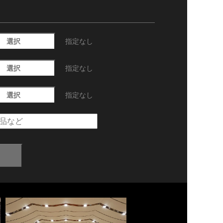
選択
指定なし
選択
指定なし
選択
指定なし