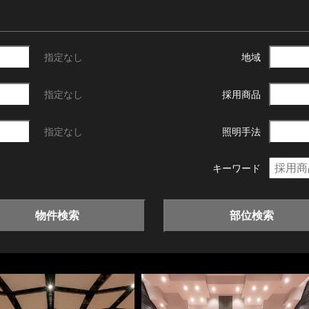
指定なし
地域
指定なし
採用商品
指定なし
照明手法
キーワード
物件検索
部位検索