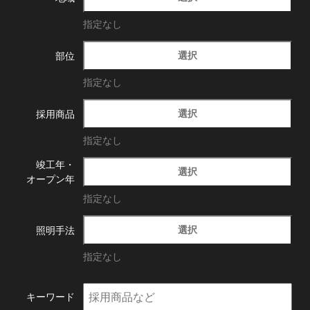
指定なし
選択
部位
指定なし
選択
採用商品
指定なし
竣工年・
選択
オープン年
指定なし
選択
照明手法
指定なし
キーワード