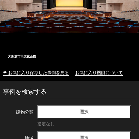
大船渡市民文化会館
❤ お気に入り保存した事例を見る
お気に入り機能について
事例を検索する
選択
建物分類
指定なし
選択
地域