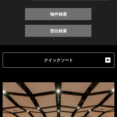
物件検索
部位検索
クイックソート