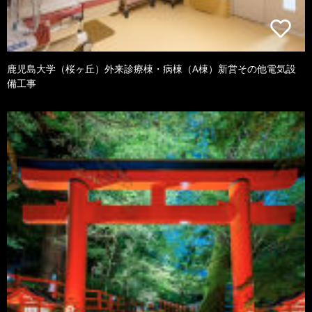
鹿児島大学（桜ヶ丘）外来診療棟・病棟（A棟）新営その他電気設
備工事