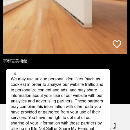
宇都宮美術館
1
2
3
4
5
パナソニックの電気設備 SNSアカウント