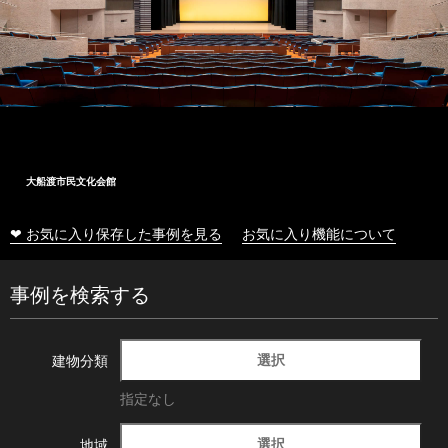
大船渡市民文化会館
❤ お気に入り保存した事例を見る
お気に入り機能について
事例を検索する
選択
建物分類
指定なし
選択
地域