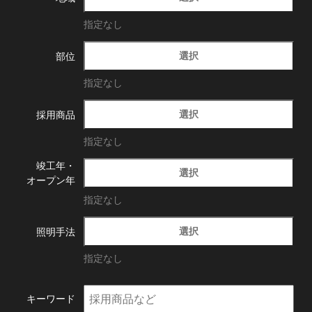
指定なし
選択
部位
指定なし
選択
採用商品
指定なし
竣工年・
選択
オープン年
指定なし
選択
照明手法
指定なし
キーワード