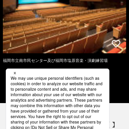
福岡市立南市民センター及び福岡市塩原音楽・演劇練習場
1
2
3
4
5
パナソニックの電気設備 SNSアカウント