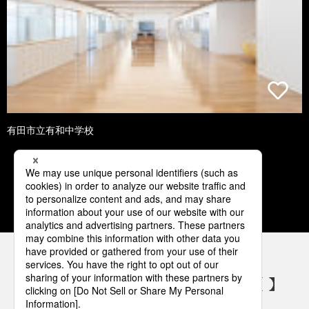
有田市立有和中学校
1
2
3
4
5
パナソニックの電気設備 SNSアカウント