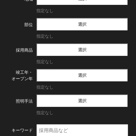
指定なし
選択
部位
指定なし
選択
採用商品
指定なし
竣工年・
選択
オープン年
指定なし
選択
照明手法
指定なし
キーワード