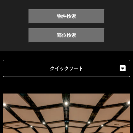
物件検索
部位検索
クイックソート