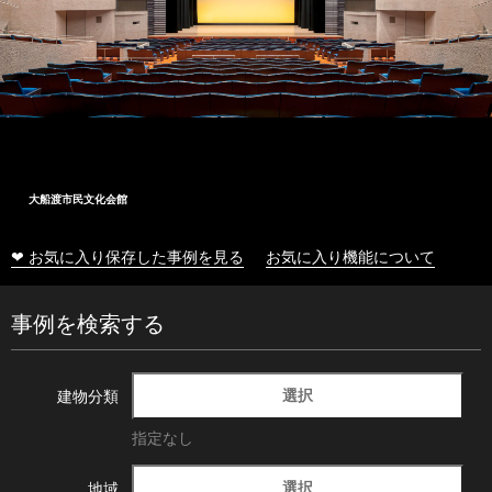
大船渡市民文化会館
❤ お気に入り保存した事例を見る
お気に入り機能について
事例を検索する
選択
建物分類
指定なし
選択
地域