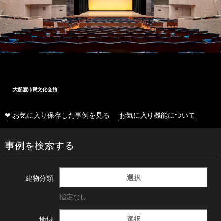
大船渡市民文化会館
❤ お気に入り保存した事例を見る
お気に入り機能について
事例を検索する
選択
建物分類
指定なし
選択
地域