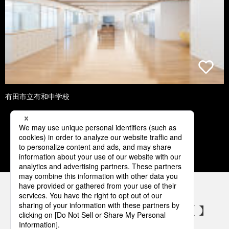
有田市立有和中学校
1
2
3
4
5
パナソニックの電気設備 SNSアカウント