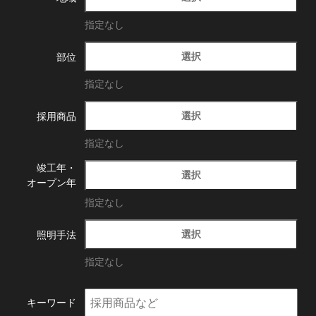
指定なし
選択
部位
指定なし
選択
採用商品
指定なし
竣工年・
選択
オープン年
指定なし
選択
照明手法
指定なし
キーワード