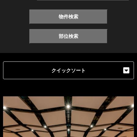
物件検索
部位検索
クイックソート