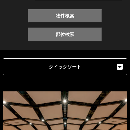
物件検索
部位検索
クイックソート