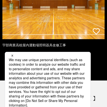
宇部商業高校屋内運動場照明器具改修工事
1
2
3
4
5
パナソニックの電気設備 SNSアカウント