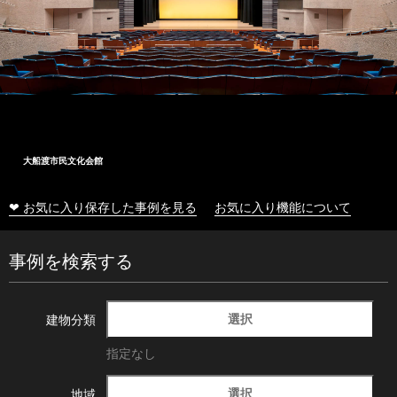
大船渡市民文化会館
❤ お気に入り保存した事例を見る
お気に入り機能について
事例を検索する
選択
建物分類
指定なし
選択
地域