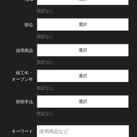
指定なし
選択
部位
指定なし
選択
採用商品
指定なし
竣工年・
選択
オープン年
指定なし
選択
照明手法
指定なし
キーワード