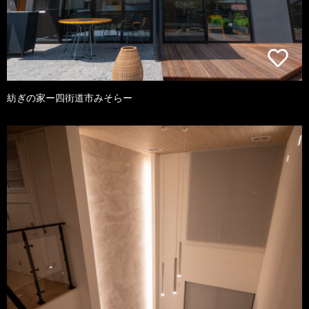
紡ぎの家ー四街道市みそらー