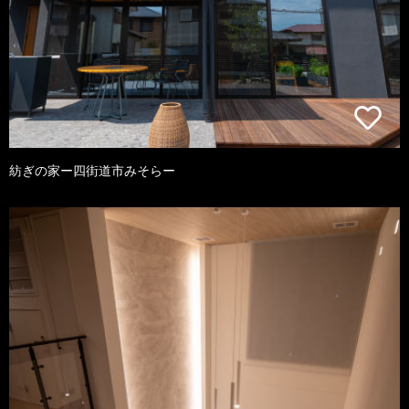
紡ぎの家ー四街道市みそらー