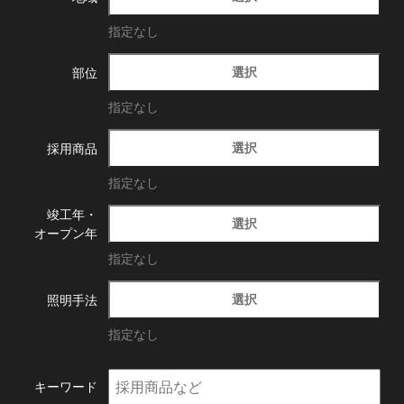
指定なし
選択
部位
指定なし
選択
採用商品
指定なし
竣工年・
選択
オープン年
指定なし
選択
照明手法
指定なし
キーワード