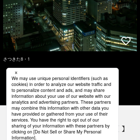
さつきた8・1
1
2
3
4
5
パナソニックの電気設備 SNSアカウント