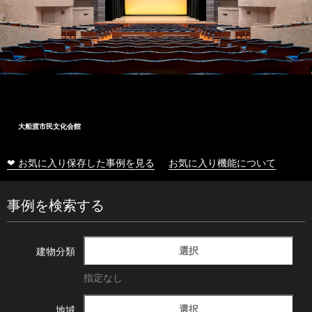
大船渡市民文化会館
❤ お気に入り保存した事例を見る
お気に入り機能について
事例を検索する
選択
建物分類
指定なし
選択
地域