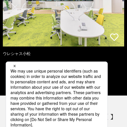
ウレシャス小松
1
2
3
4
5
パナソニックの電気設備 SNSアカウント