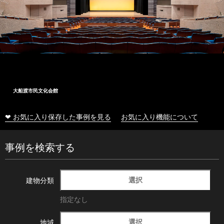
大船渡市民文化会館
❤ お気に入り保存した事例を見る
お気に入り機能について
事例を検索する
選択
建物分類
指定なし
選択
地域