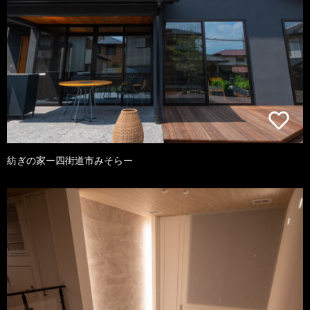
紡ぎの家ー四街道市みそらー