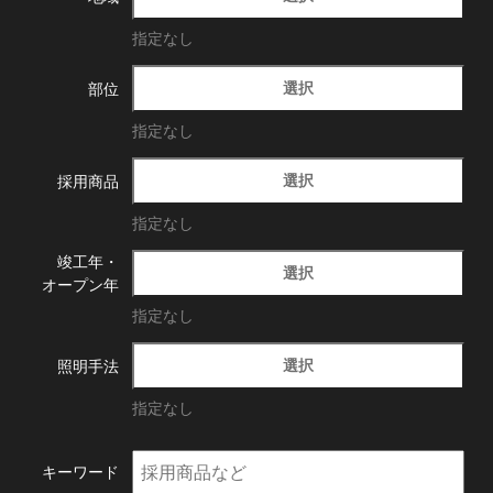
指定なし
選択
部位
指定なし
選択
採用商品
指定なし
竣工年・
選択
オープン年
指定なし
選択
照明手法
指定なし
キーワード