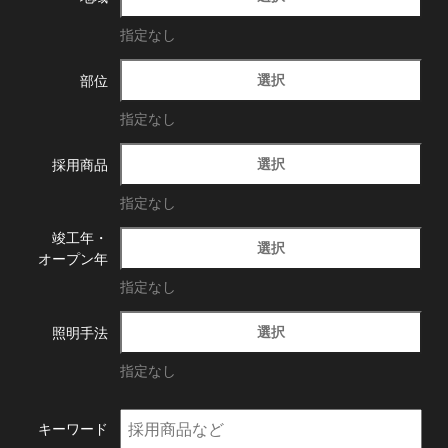
指定なし
選択
部位
指定なし
選択
採用商品
指定なし
竣工年・
選択
オープン年
指定なし
選択
照明手法
指定なし
キーワード