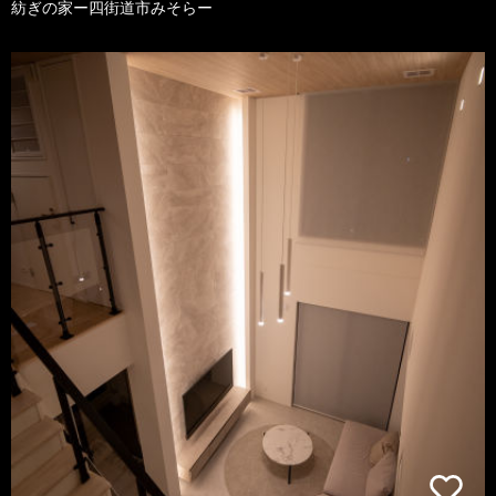
紡ぎの家ー四街道市みそらー