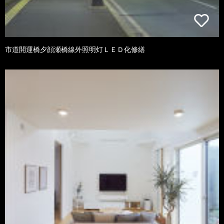
市道開運橋夕顔瀬橋線外照明灯ＬＥＤ化修繕