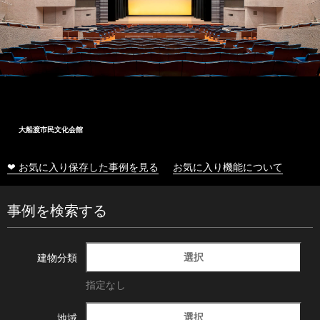
大船渡市民文化会館
❤ お気に入り保存した事例を見る
お気に入り機能について
事例を検索する
選択
建物分類
指定なし
選択
地域