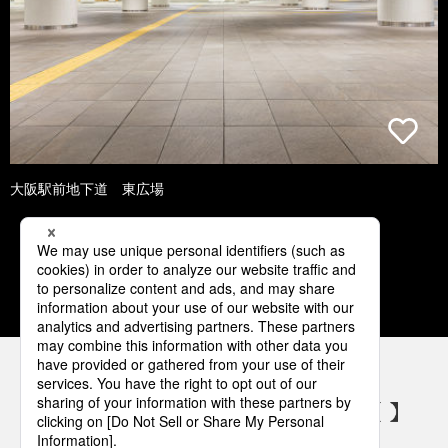
大阪駅前地下道 東広場
1
2
3
4
5
パナソニックの電気設備 SNSアカウント