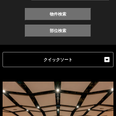
物件検索
部位検索
クイックソート