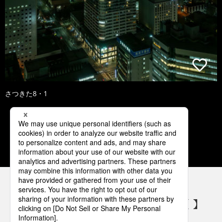
さつきた8・1
1
2
3
4
5
パナソニックの電気設備 SNSアカウント