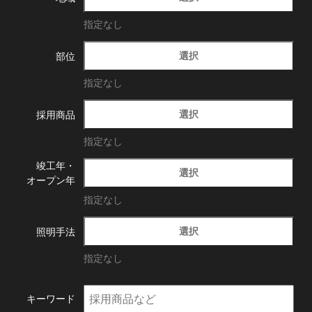
指定なし
選択
部位
指定なし
選択
採用商品
指定なし
竣工年・
選択
オープン年
指定なし
選択
照明手法
指定なし
キーワード