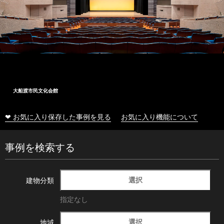
大船渡市民文化会館
❤ お気に入り保存した事例を見る
お気に入り機能について
事例を検索する
選択
建物分類
指定なし
選択
地域