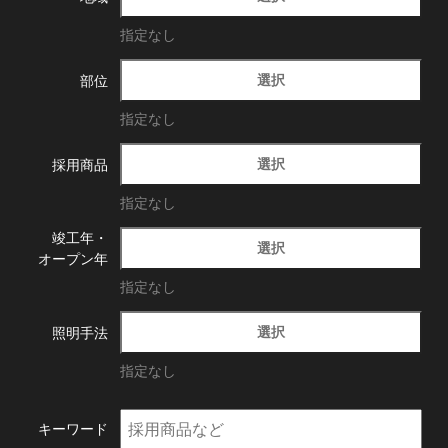
指定なし
選択
部位
指定なし
選択
採用商品
指定なし
竣工年・
選択
オープン年
指定なし
選択
照明手法
指定なし
キーワード