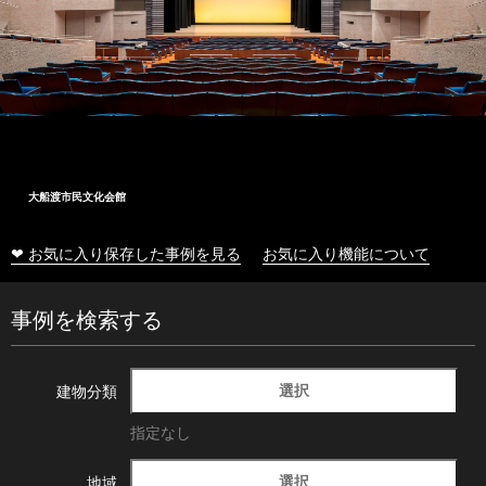
大船渡市民文化会館
❤ お気に入り保存した事例を見る
お気に入り機能について
事例を検索する
選択
建物分類
指定なし
選択
地域