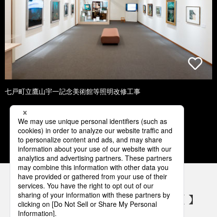
七戸町立鷹山宇一記念美術館等照明改修工事
1
2
3
4
5
パナソニックの電気設備 SNSアカウント